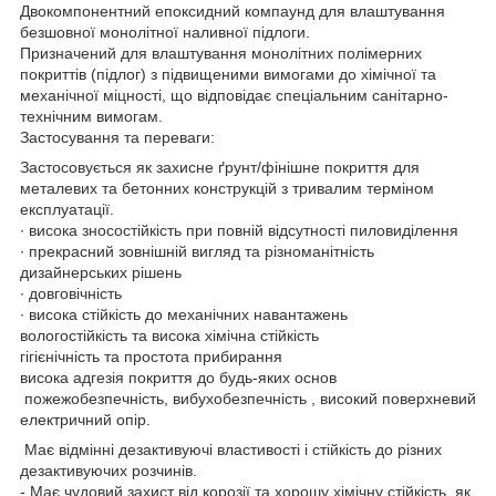
Двокомпонентний епоксидний компаунд для влаштування
безшовної монолітної наливної підлоги.
Призначений для влаштування монолітних полімерних
покриттів (підлог) з підвищеними вимогами до хімічної та
механічної міцності, що відповідає спеціальним санітарно-
технічним вимогам.
Застосування та переваги:
Застосовується як захисне ґрунт/фінішне покриття для
металевих та бетонних конструкцій з тривалим терміном
експлуатації.
∙ висока зносостійкість при повній відсутності пиловиділення
∙ прекрасний зовнішній вигляд та різноманітність
дизайнерських рішень
∙ довговічність
∙ висока стійкість до механічних навантажень
вологостійкість та висока хімічна стійкість
гігієнічність та простота прибирання
висока адгезія покриття до будь-яких основ
пожежобезпечність, вибухобезпечність , високий поверхневий
електричний опір.
Має відмінні дезактивуючі властивості і стійкість до різних
дезактивуючих розчинів.
- Має чудовий захист від корозії та хорошу хімічну стійкість, як