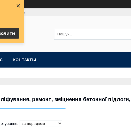
×
 (63) 991-19-16
волити
АС
КОНТАКТЫ
ліфування, ремонт, зміцнення бетонної підлоги,