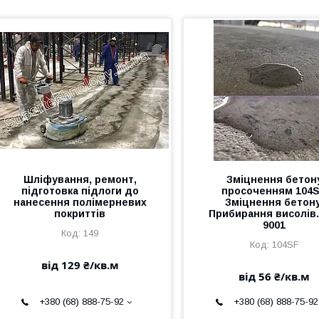
Шліфування, ремонт,
Зміцнення бетон
підготовка підлоги до
просоченням 104S
нанесення полімерневих
Зміцнення бетону
покриттів
Прибирання висолів.
9001
149
104SF
від 129 ₴/кв.м
від 56 ₴/кв.м
+380 (68) 888-75-92
+380 (68) 888-75-92