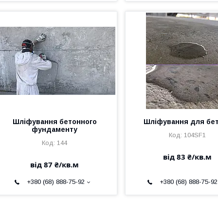
Шліфування бетонного
Шліфування для бе
фундаменту
104SF1
144
від 83 ₴/кв.м
від 87 ₴/кв.м
+380 (68) 888-75-92
+380 (68) 888-75-92