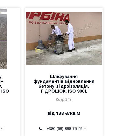
у
Шліфування
F.
фундаментів.Відновлення
.
бетону .Гідроізоляція.
 ISO
ГІДРОШОК. ISO 9001
143
від 138 ₴/кв.м
+380 (68) 888-75-92