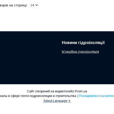
Новини гідроізоляції
Ін'єкційна гідроізоляція
Сайт створений на маркетплейсі
Prom.ua
Supertechnology - профессионалы в сфере тепло-гидроизоляции и строительства. |
Поскаржитися на контен
Select Language
▼