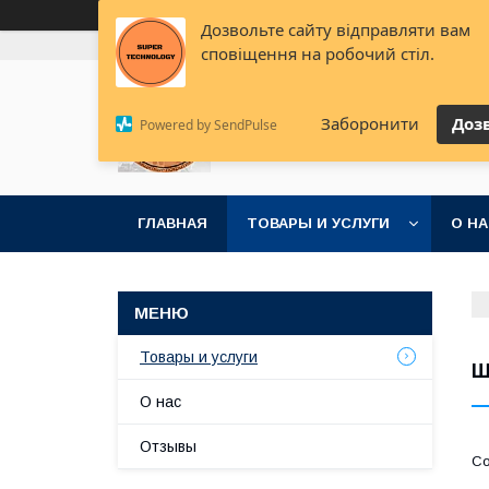
Дозвольте сайту відправляти вам
+380 (68) 888-75-92
+380 (95) 078-56-78
+380
сповіщення на робочий стіл.
Супер решения для супер
Заборонити
Доз
Powered by SendPulse
идей
ГЛАВНАЯ
ТОВАРЫ И УСЛУГИ
О Н
Товары и услуги
Ш
О нас
Отзывы