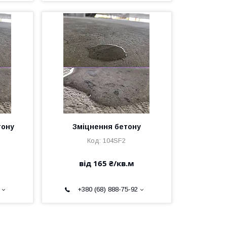
тону
Зміцнення бетону
104SF2
від 165 ₴/кв.м
+380 (68) 888-75-92