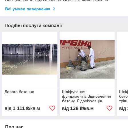
Всі умови повернення
Подібні послуги компанії
Дорога бетонна
Шліфування
Шліф
фундаментів.Відновлення
бето
бетону .Гідроізоляція.
тріщ
ГІДРОШОК. ISO 9001
1 111
138
від
₴/кв.м
від
₴/кв.м
від
Про нас