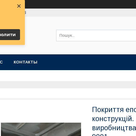
×
 (63) 991-19-16
волити
АС
КОНТАКТЫ
Покриття еп
конструкцій.
виробництва,