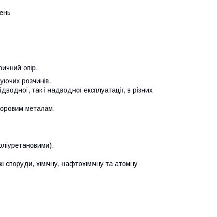
шень
ричний опір.
вуючих розчинів.
підводної, так і надводної експлуатації, в різних
льоровим металам.
оліуретановими).
 споруди, хімічну, нафтохімічну та атомну