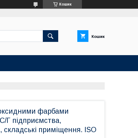
Кошик
Кошик
оксидними фарбами
 С/Г підприємства,
 складські приміщення. ISO