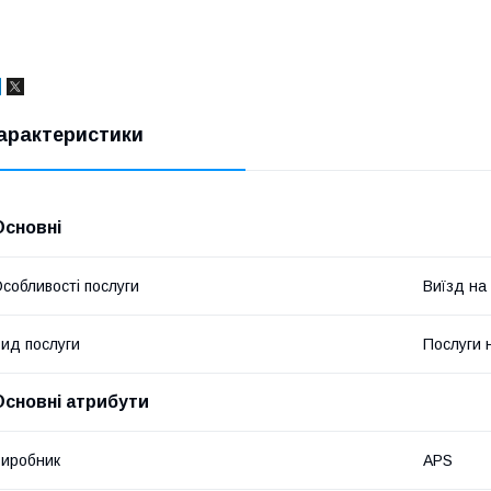
арактеристики
Основні
собливості послуги
Виїзд на
ид послуги
Послуги 
Основні атрибути
иробник
APS