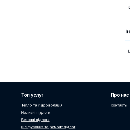
К
І
Ц
Топ услуг
Про нас
Тепло та гідроізоляція
Контакты
Наливні підлоги
Бетонні підлоги
Шліфування та ремонт підлог