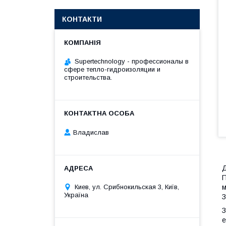
КОНТАКТИ
Supertechnology - профессионалы в
сфере тепло-гидроизоляции и
строительства.
Владислав
Д
П
Киев, ул. Срибнокильская 3, Київ,
м
Україна
З
З
е