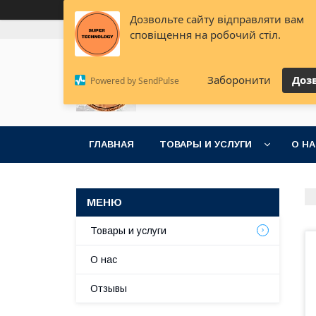
Дозвольте сайту відправляти вам
+380 (68) 888-75-92
+380 (95) 078-56-78
+380
сповіщення на робочий стіл.
Супер решения для супер
Заборонити
Доз
Powered by SendPulse
идей
ГЛАВНАЯ
ТОВАРЫ И УСЛУГИ
О Н
Товары и услуги
О нас
Отзывы