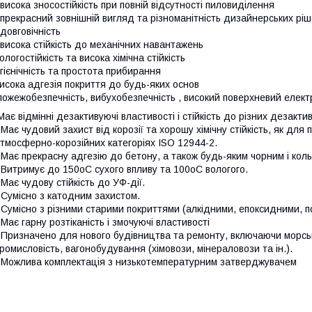
 висока зносостійкість при повній відсутності пиловиділення
 прекрасний зовнішній вигляд та різноманітність дизайнерських рі
 довговічність
 висока стійкість до механічних навантажень
ологостійкість та висока хімічна стійкість
ігієнічність та простота прибирання
исока адгезія покриття до будь-яких основ
ожежобезпечність, вибухобезпечність , високий поверхневий елект
ає відмінні дезактивуючі властивості і стійкість до різних дезакти
 Має чудовий захист від корозії та хорошу хімічну стійкість, як для 
тмосферно-корозійних категоріях ISO 12944-2.
 Має прекрасну адгезію до бетону, а також будь-яким чорним і ко
 Витримує до 150оС сухого впливу та 100оС вологого.
 Має чудову стійкість до УФ-дії.
 Сумісно з катодним захистом.
 Сумісно з різними старими покриттями (алкідними, епоксидними, п
 Має гарну розтіканість і змочуючі властивості
 Призначено для нового будівництва та ремонту, включаючи морські
ромисловість, вагонобудування (хімовози, мінераловози та ін.).
 Можлива комплектація з низькотемпературним затверджувачем