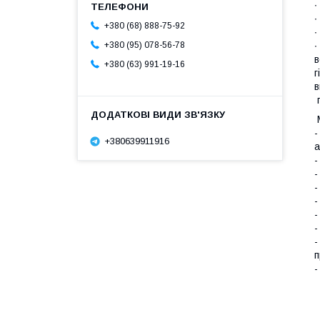
∙
∙
+380 (68) 888-75-92
∙
+380 (95) 078-56-78
∙
в
+380 (63) 991-19-16
г
в
п
М
-
+380639911916
а
-
-
-
-
-
-
-
п
-