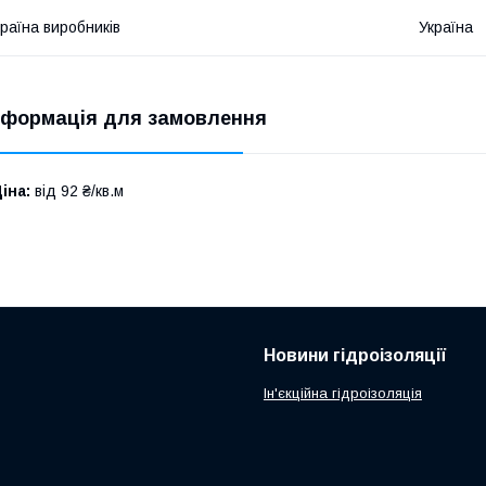
раїна виробників
Україна
нформація для замовлення
іна:
від 92 ₴/кв.м
Новини гідроізоляції
Ін'єкційна гідроізоляція