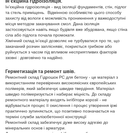
Ін'єкційна гідроізоляція.
Ін'єкційна гідроізоляція - вид ізоляції фундаментів, стін, підлог
та стель приміщень. Відмінною особливістю цього способу
захисту від вологи є можливість проникнення у важкодоступні
місця методом закачування смол. Дана ізоляція
застосовується навіть якщо будівля вже збудована, якщо стіна
сіла або підлога почала промокати.
Хімічний склад ін'єкції дозволяє не турбуватися про те, що
закачаний розчин запліснявіє, покриється грибком або
руйнується з часом під впливом несприятливих факторів
ззовні : довговічно та надійно.
Герметизація та ремонт швів.
Ремонтний склад Гідрошок РС для бетону - це матеріал з
використанням перевірених високоякісних європейських
полімерів, який забезпечує швидке твердіння. Матеріал
швидко полімеризується і набирає міцність. До складу
ремонтного матеріалу входять інгібітори корозії - не
відбувається процес її окислення і процес утворення іржі
практиччно зупиняється, що позитивно позначається на
терміні служби залізобетонної конструкції
Ремонтний склад забезпечує дуже високу адгезію до
мінеральних основ і арматури.