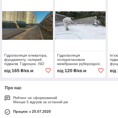
Гідроізоляція елеватора,
Гідроізоляція
Ін'є
фундаменту, галерей,
поліуретановою
підва
підвалів. Гідрошок. ISO
мембраною рубероїдної,
фунд
9001
бітумної, ППУ покрівлі .
гідр
165
120
від
₴/кв.м
від
₴/кв.м
від
Про нас
Рейтинг не сформований
Менше 5 відгуків за останній рік
Працює з 25.07.2020