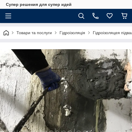
Супер решения для супер идей
Товари та послуги
Гідроізоляція
Гідроізоляцея підва