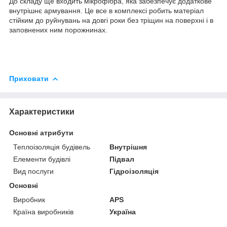
До складу ще входить мікрофібра, яка забезпечує додаткове
внутрішнє армування. Це все в комплексі робить матеріал
стійким до руйнувань на довгі роки без тріщин на поверхні і в
заповнених ним порожнинах.
Приховати
Характеристики
Основні атрибути
Теплоізоляція будівель
Внутрішня
Елементи будівлі
Підвал
Вид послуги
Гідроізоляція
Основні
Виробник
APS
Країна виробників
Україна