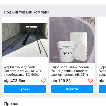
Подібні товари компанії
Фарби стійкі до хімії.
Гідроізоляційний состав 0-
Гідр
Покритя автомийки, СТО,
701. Гідрошок Standart
Висо
виробництва ISO 9001
двокомпонентний, 35 кг
дво
гідр
473
129
від
₴/кг
від
₴/кг
від
ISO 
Купити
Купити
Про нас