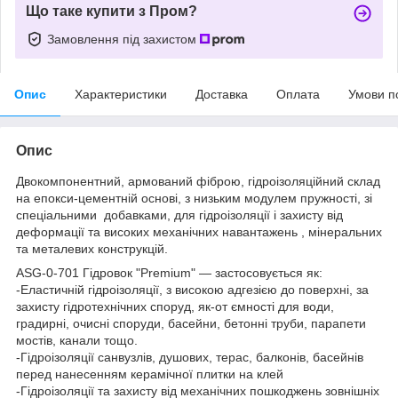
Що таке купити з Пром?
Замовлення під захистом
Опис
Характеристики
Доставка
Оплата
Умови п
Опис
Двокомпонентний, армований фіброю, гідроізоляційний склад
на епокси-цементній основі, з низьким модулем пружності, зі
спеціальними добавками, для гідроізоляції і захисту від
деформації та високих механічних навантажень , мінеральних
та металевих конструкцій.
ASG-0-701 Гідровок "Premium" — застосовується як:
-Еластичній гідроізоляції, з високою адгезією до поверхні, за
захисту гідротехнічних споруд, як-от ємності для води,
градирні, очисні споруди, басейни, бетонні труби, парапети
мостів, канали тощо.
-Гідроізоляції санвузлів, душових, терас, балконів, басейнів
перед нанесенням керамічної плитки на клей
-Гідроізоляції та захисту від механічних пошкоджень зовнішніх