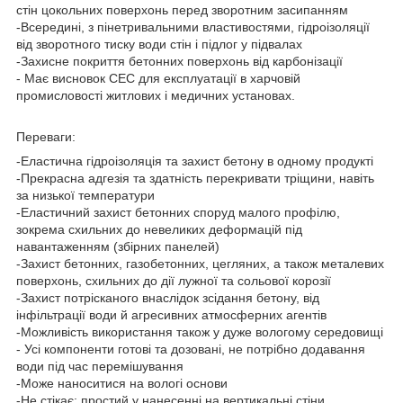
стін цокольних поверхонь перед зворотним засипанням
-Всередині, з пінетривальними властивостями, гідроізоляції
від зворотного тиску води стін і підлог у підвалах
-Захисне покриття бетонних поверхонь від карбонізації
- Має висновок СЕС для експлуатації в харчовій
промисловості житлових і медичних установах.
Переваги:
-Еластична гідроізоляція та захист бетону в одному продукті
-Прекрасна адгезія та здатність перекривати тріщини, навіть
за низької температури
-Еластичний захист бетонних споруд малого профілю,
зокрема схильних до невеликих деформацій під
навантаженням (збірних панелей)
-Захист бетонних, газобетонних, цегляних, а також металевих
поверхонь, схильних до дії лужної та сольової корозії
-Захист потрісканого внаслідок зсідання бетону, від
інфільтрації води й агресивних атмосферних агентів
-Можливість використання також у дуже вологому середовищі
- Усі компоненти готові та дозовані, не потрібно додавання
води під час перемішування
-Може наноситися на вологі основи
-Не стікає: простий у нанесенні на вертикальні стіни