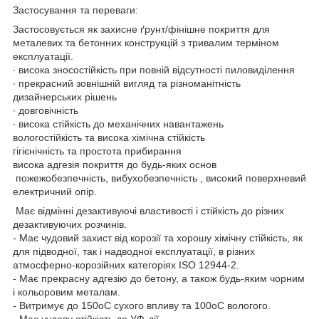
Застосування та переваги:
Застосовується як захисне ґрунт/фінішне покриття для
металевих та бетонних конструкцій з тривалим терміном
експлуатації.
∙ висока зносостійкість при повній відсутності пиловиділення
∙ прекрасний зовнішній вигляд та різноманітність
дизайнерських рішень
∙ довговічність
∙ висока стійкість до механічних навантажень
вологостійкість та висока хімічна стійкість
гігієнічність та простота прибирання
висока адгезія покриття до будь-яких основ
пожежобезпечність, вибухобезпечність , високий поверхневий
електричний опір.
Має відмінні дезактивуючі властивості і стійкість до різних
дезактивуючих розчинів.
- Має чудовий захист від корозії та хорошу хімічну стійкість, як
для підводної, так і надводної експлуатації, в різних
атмосферно-корозійних категоріях ISO 12944-2.
- Має прекрасну адгезію до бетону, а також будь-яким чорним
і кольоровим металам.
- Витримує до 150оС сухого впливу та 100оС вологого.
- Має чудову стійкість до УФ-дії.