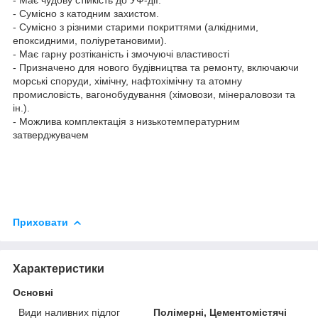
- Сумісно з катодним захистом.
- Сумісно з різними старими покриттями (алкідними,
епоксидними, поліуретановими).
- Має гарну розтіканість і змочуючі властивості
- Призначено для нового будівництва та ремонту, включаючи
морські споруди, хімічну, нафтохімічну та атомну
промисловість, вагонобудування (хімовози, мінераловози та
ін.).
- Можлива комплектація з низькотемпературним
затверджувачем
Приховати
Характеристики
Основні
Види наливних підлог
Полімерні, Цементомістячі