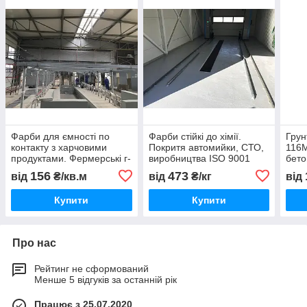
Фарби для ємності по
Фарби стійкі до хімії.
Грун
контакту з харчовими
Покритя автомийки, СТО,
116M
продуктами. Фермерські г-
виробництва ISO 9001
бето
ва. ISO 9001
конс
156
473
від
₴/кв.м
від
₴/кг
від
підп
Купити
Купити
Про нас
Рейтинг не сформований
Менше 5 відгуків за останній рік
Працює з 25.07.2020