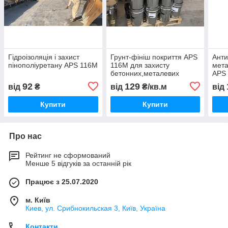
Гідроізоляція і захист
Грунт-фініш покриття APS
Анти
пінополіуретану APS 116М
116M для захисту
мета
бетонних,металевих
APS 
конструкцій С/Г
92
129
від
₴
від
₴/кв.м
від
підприємства. ISO 9001
Купити
Купити
Про нас
Рейтинг не сформований
Менше 5 відгуків за останній рік
Працює з 25.07.2020
м. Київ
Киев, ул. Срибнокильская 3, Київ, Україна
Контакти