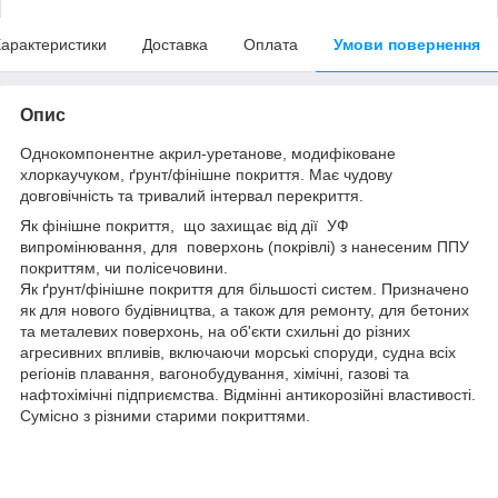
арактеристики
Доставка
Оплата
Умови повернення
Опис
Однокомпонентне акрил-уретанове, модифіковане
хлоркаучуком, ґрунт/фінішне покриття. Має чудову
довговічність та тривалий інтервал перекриття.
Як фінішне покриття, що захищає від дії УФ
випромінювання, для поверхонь (покрівлі) з нанесеним ППУ
покриттям, чи полісечовини.
Як ґрунт/фінішне покриття для більшості систем. Призначено
як для нового будівництва, а також для ремонту, для бетоних
та металевих поверхонь, на об'єкти схильні до різних
агресивних впливів, включаючи морські споруди, судна всіх
регіонів плавання, вагонобудування, хімічні, газові та
нафтохімічні підприємства. Відмінні антикорозійні властивості.
Сумісно з різними старими покриттями.