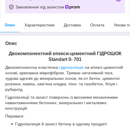
Замовлення під захистом
Опис
Характеристики
Доставка
Оплата
Умови п
Опис
Двокомпонентний епекси-цементний ГІДРОШОК
Standart 0- 701
Двокомпонентна еластична
гідроізоляція
на епексі-цементній
основі, армована мікрофіброю. Тримає негативний тиск,
чудова адгезія до мінеральних основ, як-от бетон, цементні
розчини, камінь, кам'яна кладка, піно- та газобетон, бітум і
рубероїд.
Гідроізоляції та захист поверхонь із високими механічними
навантаженнями бетонних, мінеральних і металевих
конструкцій.
Переваги:
Гідроізоляція й захист бетону в одному продукті