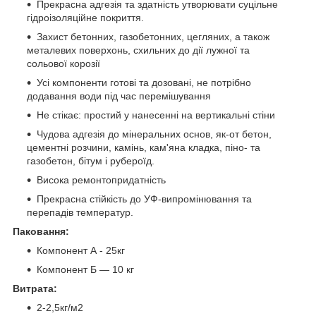
Прекрасна адгезія та здатність утворювати суцільне
гідроізоляційне покриття.
Захист бетонних, газобетонних, цегляних, а також
металевих поверхонь, схильних до дії лужної та
сольової корозії
Усі компоненти готові та дозовані, не потрібно
додавання води під час перемішування
Не стікає: простий у нанесенні на вертикальні стіни
Чудова адгезія до мінеральних основ, як-от бетон,
цементні розчини, камінь, кам'яна кладка, піно- та
газобетон, бітум і рубероїд.
Висока ремонтопридатність
Прекрасна стійкість до УФ-випромінювання та
перепадів температур.
Паковання:
Компонент А - 25кг
Компонент Б — 10 кг
Витрата:
2-2,5кг/м2