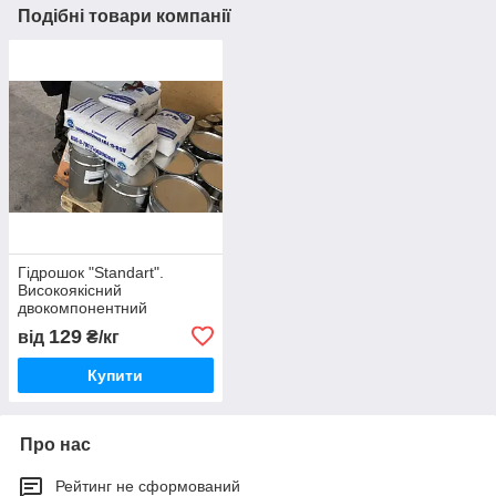
Подібні товари компанії
Гідрошок "Standart".
Високоякісний
двокомпонентний
гідроізоляційний склад.
129
від
₴/кг
ISO 9001
Купити
Про нас
Рейтинг не сформований