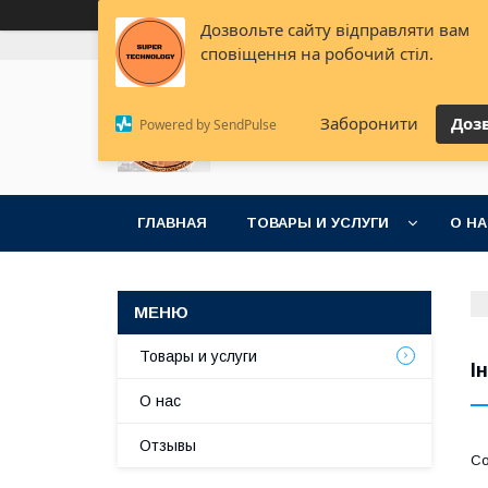
Дозвольте сайту відправляти вам
+380 (68) 888-75-92
+380 (95) 078-56-78
+380
сповіщення на робочий стіл.
Супер решения для супер
Заборонити
Доз
Powered by SendPulse
идей
ГЛАВНАЯ
ТОВАРЫ И УСЛУГИ
О Н
Товары и услуги
І
О нас
Отзывы