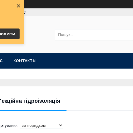
×
 (63) 991-19-16
волити
АС
КОНТАКТЫ
н'єкційна гідроізоляція