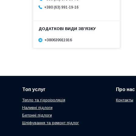
+380 (63) 991-19-16
+380639911916
Топ услуг
Про нас
Тепло та гідроізоляція
Контакты
Наливні підлоги
Бетонні підлоги
Шліфування та ремонт підлог