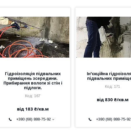
Гідроізоляція підвальних
Ін'єкційна гідроізол
приміщень зсередини.
підвальних приміще
Прибирання вологи зі стін і
171
підлоги.
167
від 830 ₴/кв.м
від 183 ₴/кв.м
+380 (68) 888-75-92
+380 (68) 888-75-92