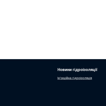
Новини гідроізоляції
Ін'єкційна гідроізоляція