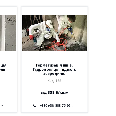
яція
Герметизація швів.
нь.
Гідроізоляція підвала
зсередини.
168
від 338 ₴/кв.м
+380 (68) 888-75-92